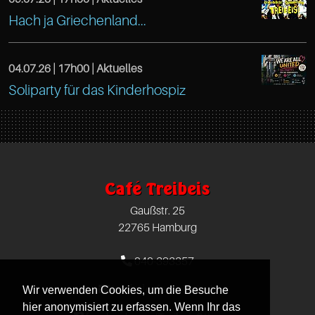
Treibeis
Hamburg
25
https://www.facebook.com/TreibeisOtten
Hach ja Griechenland...
Altona
DE
Hamburg
Café
Gaußstr.
22765
Treibeis
04.07.26 |
17h00
| Aktuelles
25
Hamburg
https://www.facebook.com/TreibeisOtten
Soliparty für das Kinderhospiz
Altona
Hamburg
DE
Café
Gaußstr.
22765
Treibeis
25
Hamburg
Altona
Hamburg
DE
Café Treibeis
Gaußstr.
22765
Gaußstr. 25
25
Hamburg
22765 Hamburg
Hamburg
DE
040-393357
22765
info[at]cafe-treibeis.de
Wir verwenden Cookies, um die Besuche
Hamburg
hier anonymisiert zu erfassen. Wenn Ihr das