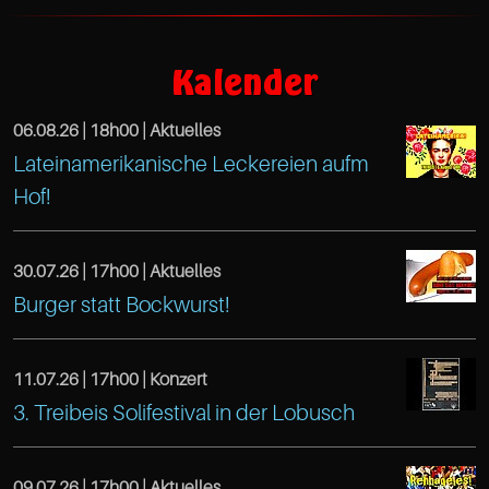
https://www.facebook.com/KneipenquizS
Café
Kalender
Treibeis
06.08.26 |
18h00
| Aktuelles
Altona
Lateinamerikanische Leckereien aufm
https://www.facebook.com/TreibeisOtten
Gaußstr.
Hof!
Café
25
Treibeis
Hamburg
30.07.26 |
17h00
| Aktuelles
Altona
https://www.facebook.com/TreibeisOtten
22765
Burger statt Bockwurst!
Café
Gaußstr.
Hamburg
Treibeis
25
11.07.26 |
17h00
| Konzert
DE
https://www.facebook.com/TreibeisOtten
3. Treibeis Solifestival in der Lobusch
Altona
Hamburg
Café
22765
Gaußstr.
09.07.26 |
17h00
| Aktuelles