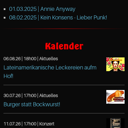
01.03.2025 |
Annie Anyway
08.02.2025 |
Kein Konsens - Lieber Punk!
https://www.facebook.com/TreibeisOttens
Café
Kalender
Treibeis
06.08.26 |
18h00
| Aktuelles
Altona
Lateinamerikanische Leckereien aufm
https://www.facebook.com/TreibeisOtten
Gaußstr.
Hof!
Café
25
Treibeis
Hamburg
30.07.26 |
17h00
| Aktuelles
Altona
https://www.facebook.com/TreibeisOtten
22765
Burger statt Bockwurst!
Café
Gaußstr.
Hamburg
Treibeis
25
11.07.26 |
17h00
| Konzert
DE