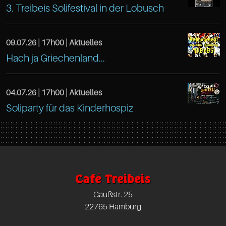
https://www.facebook.com/TreibeisOtten
3. Treibeis Solifestival in der Lobusch
Altona
Hamburg
Café
22765
Gaußstr.
Treibeis
09.07.26 |
17h00
| Aktuelles
Hamburg
25
https://www.facebook.com/TreibeisOtten
Hach ja Griechenland...
Altona
DE
Hamburg
Café
Gaußstr.
22765
Treibeis
04.07.26 |
17h00
| Aktuelles
25
Hamburg
https://www.facebook.com/TreibeisOtten
Soliparty für das Kinderhospiz
Altona
Hamburg
DE
Café
Gaußstr.
22765
Treibeis
25
Hamburg
Altona
Hamburg
DE
Café Treibeis
Gaußstr.
22765
Gaußstr. 25
25
Hamburg
22765 Hamburg
Hamburg
DE