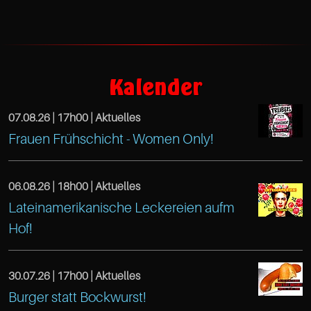
https://www.facebook.com/TreibeisOttens
Café
Kalender
Treibeis
07.08.26 |
17h00
| Aktuelles
Altona
https://www.facebook.com/TreibeisOtten
Frauen Frühschicht - Women Only!
Gaußstr.
Café
25
Treibeis
06.08.26 |
18h00
| Aktuelles
Hamburg
Lateinamerikanische Leckereien aufm
Altona
https://www.facebook.com/TreibeisOtten
22765
Hof!
Café
Gaußstr.
Hamburg
Treibeis
25
DE
30.07.26 |
17h00
| Aktuelles
Altona
Hamburg
https://www.facebook.com/TreibeisOtten
Burger statt Bockwurst!