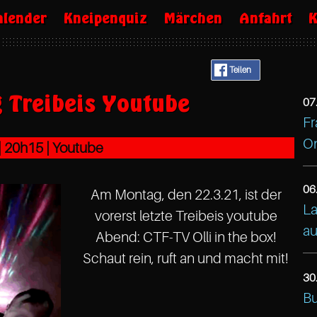
alender
Kneipenquiz
Märchen
Anfahrt
K
Teilen
 Treibeis Youtube
07
Fr
ht
On
|
20h15
| Youtube
Ca
Tr
06
Am Montag, den 22.3.21, ist der
Al
La
vorerst letzte Treibeis youtube
Ga
ht
au
Abend: CTF-TV Olli in the box!
25
Ca
Schaut rein, ruft an und macht mit!
Ha
Tr
30
22
Al
ht
Bu
Ha
Ga