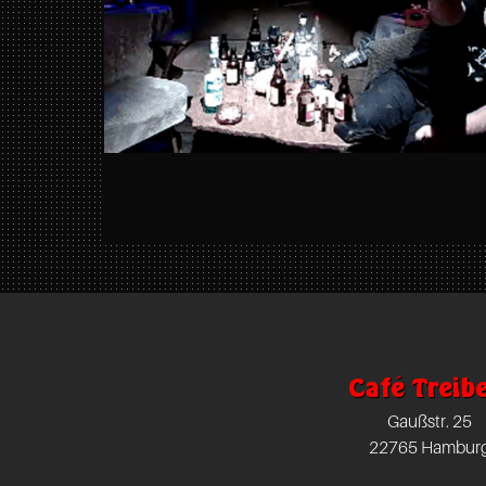
https://www.facebook.com/TreibeisOtte
Café
Treibeis
Altona
Gaußstr.
Café Treibe
25
Gaußstr. 25
Hamburg
22765 Hambur
22765