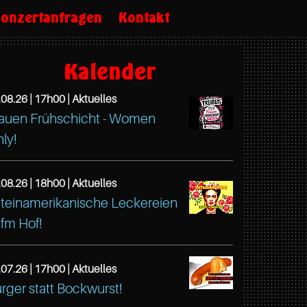
onzertanfragen
Kontakt
Kalender
.08.26 |
17h00
| Aktuelles
auen Frühschicht - Women
tps://www.facebook.com/TreibeisOttensen
ly!
fé
eibeis
.08.26 |
18h00
| Aktuelles
tona
teinamerikanische Leckereien
ußstr.
tps://www.facebook.com/TreibeisOttensen
fm Hof!
fé
mburg
eibeis
.07.26 |
17h00
| Aktuelles
765
tona
tps://www.facebook.com/TreibeisOttensen
rger statt Bockwurst!
mburg
ußstr.