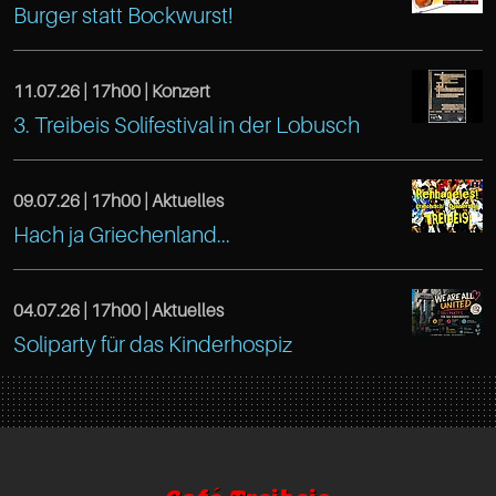
Altona
https://www.facebook.com/TreibeisOtten
22765
Burger statt Bockwurst!
Café
Gaußstr.
Hamburg
Treibeis
25
11.07.26 |
17h00
| Konzert
DE
https://www.facebook.com/TreibeisOtten
3. Treibeis Solifestival in der Lobusch
Altona
Hamburg
Café
22765
Gaußstr.
Treibeis
09.07.26 |
17h00
| Aktuelles
Hamburg
25
https://www.facebook.com/TreibeisOtten
Hach ja Griechenland...
Altona
DE
Hamburg
Café
Gaußstr.
22765
Treibeis
04.07.26 |
17h00
| Aktuelles
25
Hamburg
https://www.facebook.com/TreibeisOtten
Soliparty für das Kinderhospiz
Altona
Hamburg
DE
Café
Gaußstr.
22765
Treibeis
25
Hamburg
Altona
Hamburg
DE