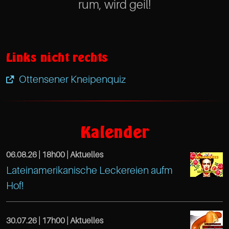
rum, wird geil!
Links nicht rechts
Ottensener Kneipenquiz
https://www.facebook.com/KneipenquizS
Café
Kalender
Treibeis
06.08.26 |
18h00
| Aktuelles
Altona
Lateinamerikanische Leckereien aufm
https://www.facebook.com/TreibeisOtten
Gaußstr.
Hof!
Café
25
Treibeis
Hamburg
30.07.26 |
17h00
| Aktuelles