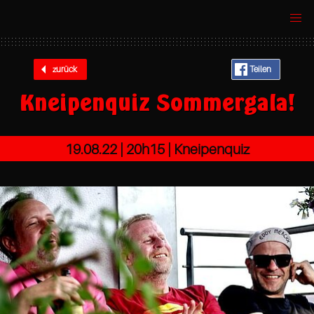
zurück
Teilen
Kneipenquiz Sommergala!
19.08.22 |
20h15
| Kneipenquiz