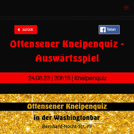
zurück
Teilen
Ottensener Kneipenquiz -
Auswärtsspiel
24.08.23 |
20h15
| Kneipenquiz