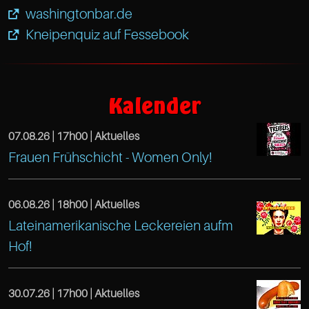
washingtonbar.de
Kneipenquiz auf Fessebook
https://www.facebook.com/KneipenquizS
Café
Kalender
Treibeis
07.08.26 |
17h00
| Aktuelles
Altona
https://www.facebook.com/TreibeisOtten
Frauen Frühschicht - Women Only!
Gaußstr.
Café
25
Treibeis
06.08.26 |
18h00
| Aktuelles
Hamburg
Lateinamerikanische Leckereien aufm
Altona
https://www.facebook.com/TreibeisOtten
22765
Hof!
Café
Gaußstr.
Hamburg
Treibeis
25
30.07.26 |
17h00
| Aktuelles
DE
Hamburg