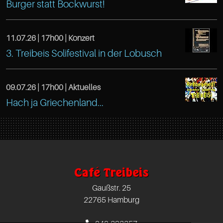
Altona
https://www.facebook.com/TreibeisOtten
Burger statt Bockwurst!
22765
Café
Gaußstr.
Hamburg
Treibeis
25
11.07.26 |
17h00
| Konzert
https://www.facebook.com/TreibeisOtten
DE
3. Treibeis Solifestival in der Lobusch
Altona
Hamburg
Café
22765
Gaußstr.
Treibeis
09.07.26 |
17h00
| Aktuelles
Hamburg
25
https://www.facebook.com/TreibeisOtten
Hach ja Griechenland...
Altona
DE
Hamburg
Café
Gaußstr.
22765
Treibeis
25
Hamburg
Altona
Hamburg
DE
Café Treibeis
Gaußstr.
22765
Gaußstr. 25
25
Hamburg
22765 Hamburg
Hamburg
DE