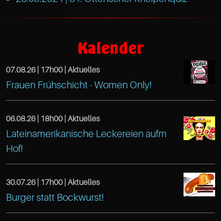
https://www.facebook.com/TreibeisOttens
Café
Kalender
Treibeis
07.08.26 |
17h00
| Aktuelles
Altona
https://www.facebook.com/TreibeisOtten
Frauen Frühschicht - Women Only!
Gaußstr.
Café
25
Treibeis
06.08.26 |
18h00
| Aktuelles
Hamburg
Lateinamerikanische Leckereien aufm
Altona
https://www.facebook.com/TreibeisOtten
22765
Hof!
Café
Gaußstr.
Hamburg
Treibeis
25
30.07.26 |
17h00
| Aktuelles
DE
Altona
Hamburg
https://www.facebook.com/TreibeisOtten
Burger statt Bockwurst!
22765
Café
Gaußstr.