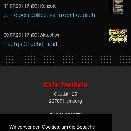
Hamburg
Treibeis
25
11.07.26 |
17h00
| Konzert
https://www.facebook.com/TreibeisOtten
DE
3. Treibeis Solifestival in der Lobusch
Altona
Hamburg
Café
22765
Gaußstr.
Treibeis
09.07.26 |
17h00
| Aktuelles
Hamburg
25
https://www.facebook.com/TreibeisOtten
Hach ja Griechenland...
Altona
DE
Hamburg
Café
Gaußstr.
22765
Treibeis
25
Hamburg
Altona
Hamburg
DE
Café Treibeis
Gaußstr.
22765
Gaußstr. 25
25
Hamburg
22765 Hamburg
Hamburg
DE
040-393357
22765
info[at]cafe-treibeis.de
Wir verwenden Cookies, um die Besuche
Hamburg