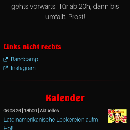
gehts vorwärts. Tür ab 20h, dann bis
umfallt. Prost!
Links nicht rechts
Bandcamp
Instagram
https://www.facebook.com/TreibeisOttens
Café
Kalender
Treibeis
06.08.26 |
18h00
| Aktuelles
Altona
Lateinamerikanische Leckereien aufm
https://www.facebook.com/TreibeisOtten
Gaußstr.
Hof!