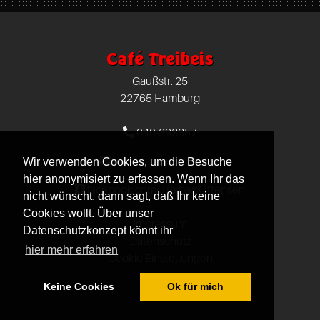
Treibeis
25
Hamburg
Altona
Hamburg
DE
Café Treibeis
Gaußstr.
22765
Gaußstr. 25
25
Hamburg
22765 Hamburg
Hamburg
DE
040-393357
22765
info[at]cafe-treibeis.de
Wir verwenden Cookies, um die Besuche
Hamburg
hier anonymisiert zu erfassen. Wenn Ihr das
facebook.com/TreibeisOttensen
DE
nicht wünscht, dann sagt, daß Ihr keine
Cookies wollt. Über unser
Impressum
Datenschutzkonzept könnt ihr
Datenschutz
hier mehr erfahren
Cookie Einstellungen
Keine Cookies
Ok für mich