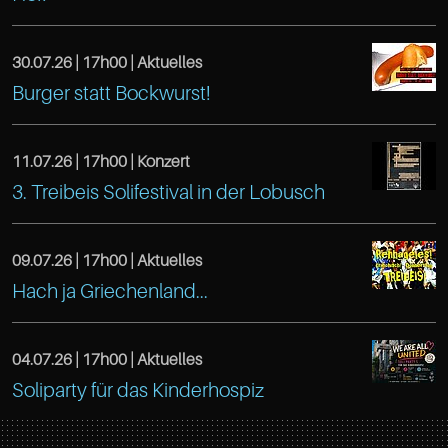
Café
25
Treibeis
Hamburg
30.07.26 |
17h00
| Aktuelles
Altona
https://www.facebook.com/TreibeisOtten
22765
Burger statt Bockwurst!
Café
Gaußstr.
Hamburg
Treibeis
25
11.07.26 |
17h00
| Konzert
DE
https://www.facebook.com/TreibeisOtten
3. Treibeis Solifestival in der Lobusch
Altona
Hamburg
Café
22765
Gaußstr.
Treibeis
09.07.26 |
17h00
| Aktuelles
Hamburg
25
https://www.facebook.com/TreibeisOtten
Hach ja Griechenland...
Altona
DE
Hamburg
Café
Gaußstr.
22765
Treibeis
04.07.26 |
17h00
| Aktuelles
25
Hamburg
https://www.facebook.com/TreibeisOtten
Soliparty für das Kinderhospiz
Altona
Hamburg
DE
Café
Gaußstr.
22765