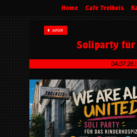
Home
Café Treibeis
K
zurück
Soliparty fü
04.07.26 