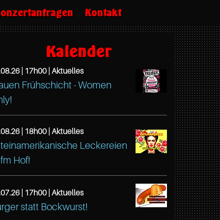
onzertanfragen
Kontakt
Kalender
.08.26 |
17h00
| Aktuelles
auen Frühschicht - Women
tps://www.facebook.com/TreibeisOttensen
ly!
fé
eibeis
.08.26 |
18h00
| Aktuelles
tona
teinamerikanische Leckereien
ußstr.
tps://www.facebook.com/TreibeisOttensen
fm Hof!
fé
mburg
eibeis
.07.26 |
17h00
| Aktuelles
765
tona
tps://www.facebook.com/TreibeisOttensen
rger statt Bockwurst!
mburg
ußstr.