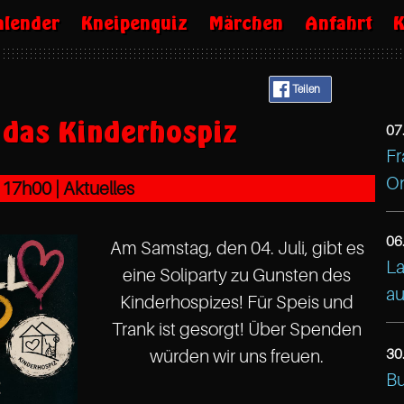
alender
Kneipenquiz
Märchen
Anfahrt
K
Teilen
r das Kinderhospiz
07
Fr
ht
On
|
17h00
| Aktuelles
Ca
Tr
06
Am Samstag, den 04. Juli, gibt es
Al
La
eine Soliparty zu Gunsten des
Ga
ht
au
Kinderhospizes! Für Speis und
25
Ca
Trank ist gesorgt! Über Spenden
Ha
Tr
30
würden wir uns freuen.
22
Al
ht
Bu
Ha
Ga