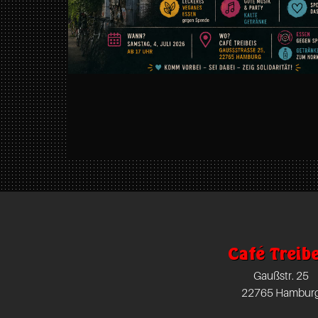
https://www.facebook.com/TreibeisOtte
Café
Treibeis
Altona
Gaußstr.
25
Café Treibe
Hamburg
22765
Gaußstr. 25
22765 Hambur
Hamburg
DE